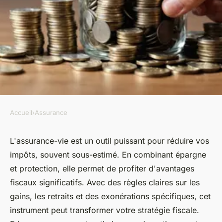
Accueil
›
Assurance
ASSURANCE
Réduire ses impôts facilement
L'assurance-vie est un outil puissant pour réduire vos
impôts, souvent sous-estimé. En combinant épargne
grâce à l'assurance-vie
et protection, elle permet de profiter d'avantages
fiscaux significatifs. Avec des règles claires sur les
admin
•
18 février 2025
•
3 min de lecture
gains, les retraits et des exonérations spécifiques, cet
instrument peut transformer votre stratégie fiscale.