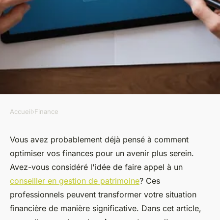
Accueil
›
Finance
FINANCE
Les 5 avantages d'un conseiller
Vous avez probablement déjà pensé à comment
optimiser vos finances pour un avenir plus serein.
en gestion de patrimoine pour
Avez-vous considéré l'idée de faire appel à un
vos finances
conseiller en gestion de patrimoine
? Ces
professionnels peuvent transformer votre situation
admin
•
11 février 2025
•
7 min de lecture
financière de manière significative. Dans cet article,