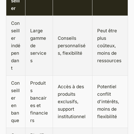
seill
er
Con
seill
Large
Peut être
er
gamme
Conseils
plus
indé
de
personnalisé
coûteux,
pen
service
s, flexibilité
moins de
dan
s
ressources
t
Con
Produit
Accès à des
Potentiel
seill
s
produits
conflit
er
bancair
exclusifs,
d'intérêts,
en
es et
support
moins de
ban
financie
institutionnel
flexibilité
que
rs